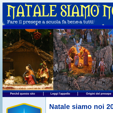
|
|
Perché questo sito
Leggi l'appello
Origini del presepe
Natale siamo noi 2